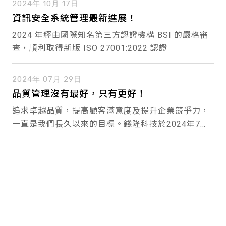
2024年 10月 17日
資訊安全系統管理最新進展！
2024 年經由國際知名第三方認證機構 BSI 的嚴格審
查，順利取得新版 ISO 27001:2022 認證
2024年 07月 29日
品質管理沒有最好，只有更好！
若您使用手機瀏覽，請將您的螢幕旋
追求卓越品質，提高顧客滿意度及提升企業競爭力，
轉為直向
一直是我們長久以來的目標。錢隆科技於2024年7月
通過並取得由國際公認第三方驗證機構 - BSI 英國標
以確保功能正常，且讓您有最好的使用體
準協會所頒發的 ISO 9001:2015 國際標準驗證證書。
驗，謝謝。