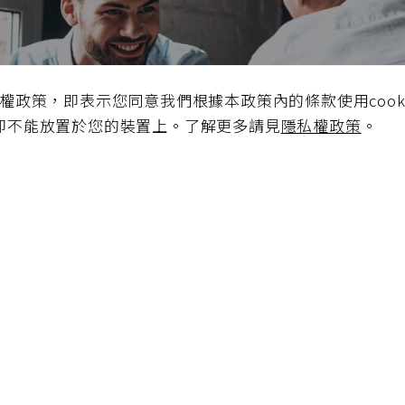
極創造
私權政策，即表示您同意我們根據本政策內的條款使用cook
品、通路三方
e即不能放置於您的裝置上。了解更多請見
隱私權政策
。
合作契機