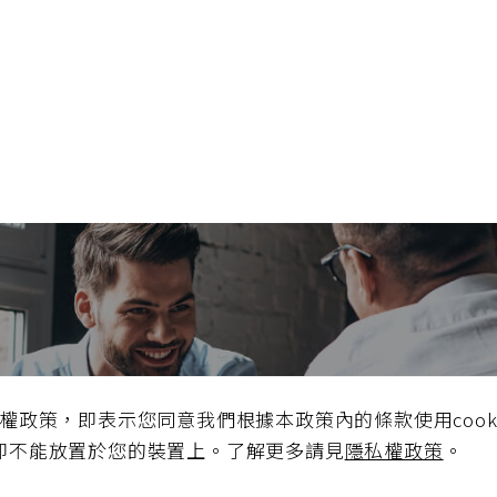
極創造
私權政策，即表示您同意我們根據本政策內的條款使用cook
品、通路三方
e即不能放置於您的裝置上。了解更多請見
隱私權政策
。