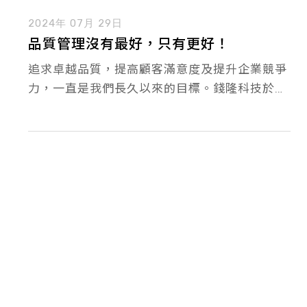
2024年 07月 29日
品質管理沒有最好，只有更好！
追求卓越品質，提高顧客滿意度及提升企業競爭
力，一直是我們長久以來的目標。錢隆科技於
2024年7月通過並取得由國際公認第三方驗證機
構 - BSI 英國標準協會所頒發的 ISO 9001:2015
國際標準驗證證書。