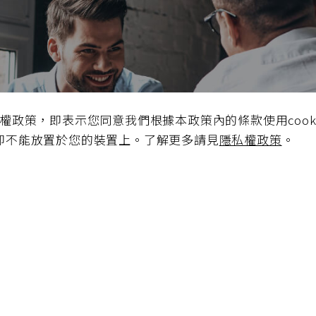
極創造
私權政策，即表示您同意我們根據本政策內的條款使用cook
品、通路三方
e即不能放置於您的裝置上。了解更多請見
隱私權政策
。
合作契機