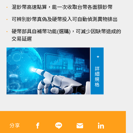
混鈔幣高速點算，能一次收取台幣各面額鈔幣
可辨別鈔幣真偽及硬幣投入可自動偵測異物排出
硬幣部具自補幣功能(選購)，可減少因缺幣造成的
交易延遲
詳細規格
分享